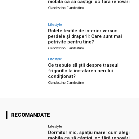
mobila ca să câștigi loc fără renovări
Clandestino Clandestino
Lifestyle
Rolete textile de interior versus
perdele și draperii: Care sunt mai
potrivite pentru tine?
Clandestino Clandestino
Lifestyle
Ce trebuie să știi despre traseul
frigorific la instalarea aerului
condiționat?
Clandestino Clandestino
RECOMANDATE
Lifestyle
Dormitor mic, spațiu mare: cum alegi
mobila ca să câștigi loc fără renovări